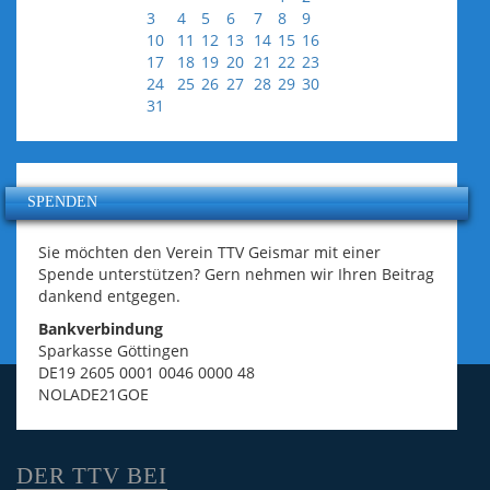
3
4
5
6
7
8
9
10
11
12
13
14
15
16
17
18
19
20
21
22
23
24
25
26
27
28
29
30
31
SPENDEN
Sie möchten den Verein TTV Geismar mit einer
Spende unterstützen? Gern nehmen wir Ihren Beitrag
dankend entgegen.
Bankverbindung
Sparkasse Göttingen
DE19 2605 0001 0046 0000 48
NOLADE21GOE
DER TTV BEI