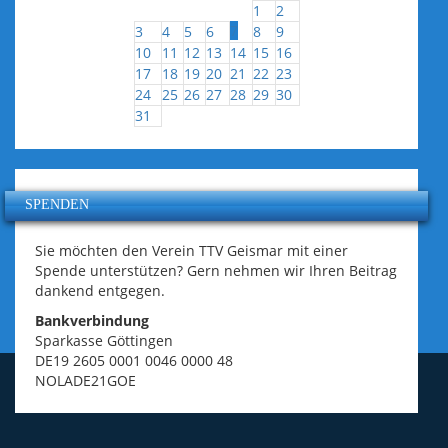
1
2
7
3
4
5
6
8
9
10
11
12
13
14
15
16
17
18
19
20
21
22
23
24
25
26
27
28
29
30
31
SPENDEN
Sie möchten den Verein TTV Geismar mit einer
Spende unterstützen? Gern nehmen wir Ihren Beitrag
dankend entgegen.
Bankverbindung
Sparkasse Göttingen
DE19 2605 0001 0046 0000 48
NOLADE21GOE