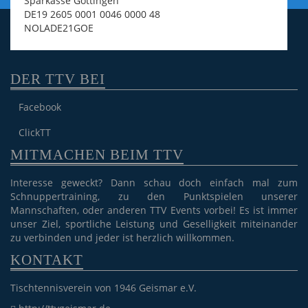
Sparkasse Göttingen
DE19 2605 0001 0046 0000 48
NOLADE21GOE
DER TTV BEI
Facebook
ClickTT
MITMACHEN BEIM TTV
Interesse geweckt? Dann schau doch einfach mal zum
Schnuppertraining, zu den Punktspielen unserer
Mannschaften, oder anderen TTV Events vorbei! Es ist immer
unser Ziel, sportliche Leistung und Geselligkeit miteinander
zu verbinden und jeder ist herzlich willkommen.
KONTAKT
Tischtennisverein von 1946 Geismar e.V.