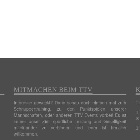
MITMACHEN BEIM TTV
Interesse geweckt? Dann schau doch einfach mal zum
Ti
Schnuppertraining, zu den Punktspielen unserer
Mannschaften, oder anderen TTV Events vorbei! Es ist
immer unser Ziel, sportliche Leistung und Geselligkeit
miteinander zu verbinden und jeder ist herzlich
willkommen.