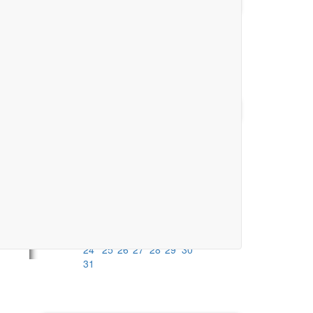
AKTUELLE SPIELBERICHTE
Keine Spielberichte vorhanden.
alle Spielberichte
KALENDER
August
2026
Mo
Di
Mi
Do
Fr
Sa
So
1
2
3
4
5
6
7
8
9
10
11
12
13
14
15
16
17
18
19
20
21
22
23
24
25
26
27
28
29
30
31