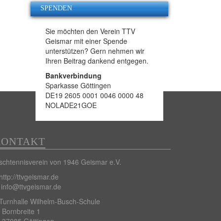
SPENDEN
Sie möchten den Verein TTV
Geismar mit einer Spende
unterstützen? Gern nehmen wir
Ihren Beitrag dankend entgegen.
Bankverbindung
Sparkasse Göttingen
DE19 2605 0001 0046 0000 48
NOLADE21GOE
KONTAKT
schtennisverein von 1946 Geismar e.V.
http://ttvgeismar.de
info@ttvgeismar.de
Turnhalle Wilhelm-Busch-Schule
Bornbreite 1