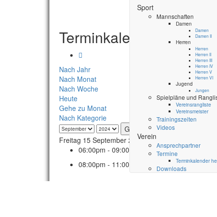
Sport
Mannschaften
Damen
Terminkalender
Damen
Damen II
Herren
Herren
Herren II
Herren III
Herren IV
Nach Jahr
Herren V
Nach Monat
Herren VI
Jugend
Nach Woche
Jungen
Spielpläne und Rangli
Heute
Vereinsrangliste
Gehe zu Monat
Vereinsmeister
Nach Kategorie
Trainingszeiten
Videos
Gehe zu Monat
Verein
Freitag 15 September 2023
Ansprechpartner
06:00pm - 09:00pm
TuS Schededörfer - Ju
Termine
Terminkalender he
08:00pm - 11:00pm
SG Lenglern II - Herren I
Downloads