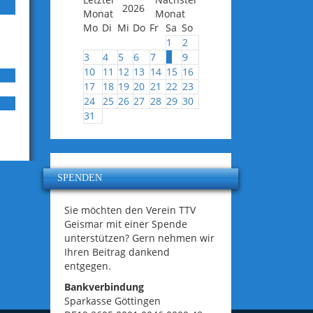
2026
Mo
Di
Mi
Do
Fr
Sa
So
1
2
3
4
5
6
7
8
9
10
11
12
13
14
15
16
17
18
19
20
21
22
23
24
25
26
27
28
29
30
31
SPENDEN
Sie möchten den Verein TTV
Geismar mit einer Spende
unterstützen? Gern nehmen wir
Ihren Beitrag dankend
entgegen.
Bankverbindung
Sparkasse Göttingen