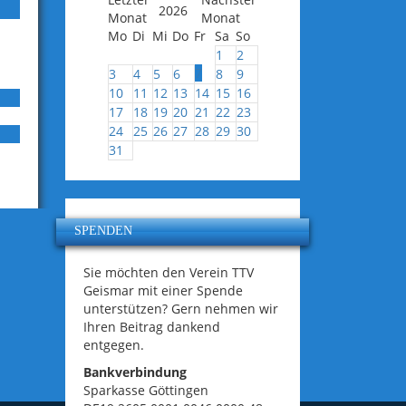
2026
Mo
Di
Mi
Do
Fr
Sa
So
1
2
7
3
4
5
6
8
9
10
11
12
13
14
15
16
17
18
19
20
21
22
23
24
25
26
27
28
29
30
31
SPENDEN
Sie möchten den Verein TTV
Geismar mit einer Spende
unterstützen? Gern nehmen wir
Ihren Beitrag dankend
entgegen.
Bankverbindung
Sparkasse Göttingen