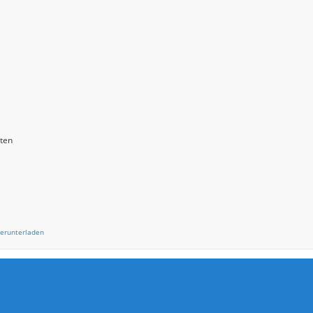
Termine Tag
sten
erunterladen