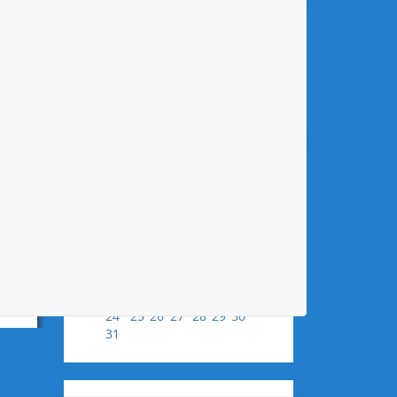
AKTUELLE SPIELBERICHTE
Keine Spielberichte vorhanden.
alle Spielberichte
KALENDER
August
2026
Mo
Di
Mi
Do
Fr
Sa
So
1
2
3
4
5
6
7
8
9
10
11
12
13
14
15
16
17
18
19
20
21
22
23
24
25
26
27
28
29
30
31