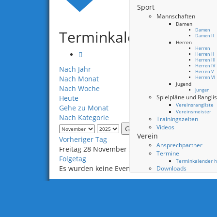
Sport
Mannschaften
Damen
Terminkalender
Damen
Damen II
Herren
Herren
Herren II
Herren III
Herren IV
Nach Jahr
Herren V
Nach Monat
Herren VI
Jugend
Nach Woche
Jungen
Spielpläne und Rangli
Heute
Vereinsrangliste
Gehe zu Monat
Vereinsmeister
Nach Kategorie
Trainingszeiten
Videos
Gehe zu Monat
Verein
Vorheriger Tag
Ansprechpartner
Freitag 28 November 2025
Termine
Folgetag
Terminkalender h
Es wurden keine Events gefunden
Downloads