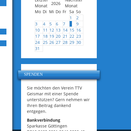
2026
Mo
Di
Mi
Do
Fr
Sa
So
1
2
3
4
5
6
7
8
9
10
11
12
13
14
15
16
17
18
19
20
21
22
23
24
25
26
27
28
29
30
31
SPENDEN
Sie möchten den Verein TTV
Geismar mit einer Spende
unterstützen? Gern nehmen wir
Ihren Beitrag dankend
entgegen.
Bankverbindung
Sparkasse Göttingen