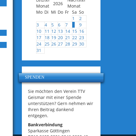
2026
Mo
Di
Mi
Do
Fr
Sa
So
1
2
3
4
5
6
7
8
9
10
11
12
13
14
15
16
17
18
19
20
21
22
23
24
25
26
27
28
29
30
31
SPENDEN
Sie möchten den Verein TTV
Geismar mit einer Spende
unterstützen? Gern nehmen wir
Ihren Beitrag dankend
entgegen.
Bankverbindung
Sparkasse Göttingen