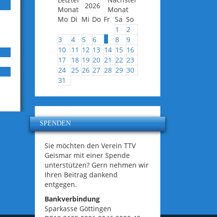
2026
Mo
Di
Mi
Do
Fr
Sa
So
1
2
7
3
4
5
6
8
9
10
11
12
13
14
15
16
17
18
19
20
21
22
23
24
25
26
27
28
29
30
31
SPENDEN
Sie möchten den Verein TTV
Geismar mit einer Spende
unterstützen? Gern nehmen wir
Ihren Beitrag dankend
entgegen.
Bankverbindung
Sparkasse Göttingen