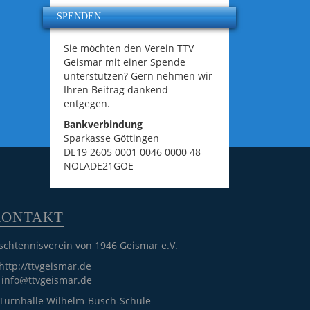
SPENDEN
Sie möchten den Verein TTV
Geismar mit einer Spende
unterstützen? Gern nehmen wir
Ihren Beitrag dankend
entgegen.
Bankverbindung
Sparkasse Göttingen
DE19 2605 0001 0046 0000 48
NOLADE21GOE
KONTAKT
schtennisverein von 1946 Geismar e.V.
http://ttvgeismar.de
info@ttvgeismar.de
Turnhalle Wilhelm-Busch-Schule