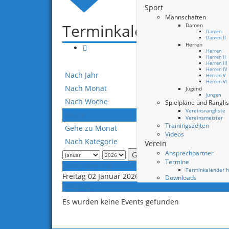
Sport
Mannschaften
Terminkalender
Damen
Damen
Damen II
Herren
Herren
Herren II
Herren III
Herren IV
Nach Jahr
Herren V
Herren VI
Nach Monat
Jugend
Jungen
Nach Woche
Spielpläne und Rangli
Vereinsrangliste
Heute
Vereinsmeister
Trainingszeiten
Gehe zu Monat
Videos
Nach Kategorie
Verein
Ansprechpartner
Gehe zu Monat
Termine
Vorheriger Tag
Terminkalender h
Freitag 02 Januar 2026
Downloads
Folgetag
Es wurden keine Events gefunden