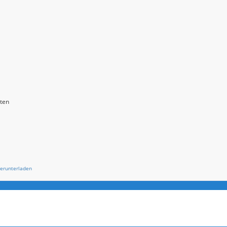
Termine Tag
sten
erunterladen