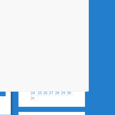
AKTUELLE SPIELBERICHTE
Keine Spielberichte vorhanden.
alle Spielberichte
KALENDER
August
2026
Mo
Di
Mi
Do
Fr
Sa
So
1
2
3
4
5
6
7
8
9
10
11
12
13
14
15
16
17
18
19
20
21
22
23
24
25
26
27
28
29
30
31