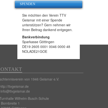
SPENDEN
Sie möchten den Verein TTV
Geismar mit einer Spende
unterstützen? Gern nehmen wir
Ihren Beitrag dankend entgegen.
Bankverbindung
Sparkasse Göttingen
DE19 2605 0001 0046 0000 48
NOLADE21GOE
KONTAKT
schtennisverein von 1946 Geismar e.V.
http://ttvgeismar.de
info@ttvgeismar.de
Turnhalle Wilhelm-Busch-Schule
Bornbreite 1