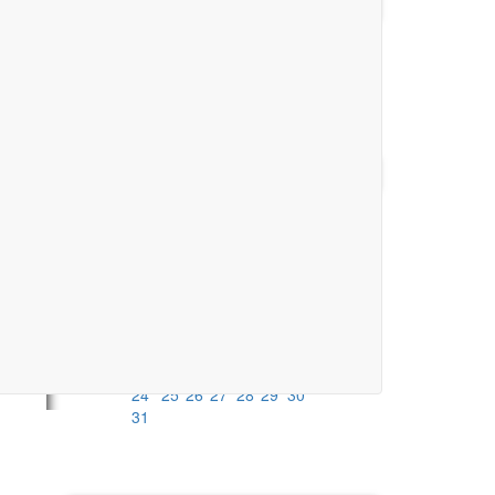
AKTUELLE SPIELBERICHTE
Keine Spielberichte vorhanden.
alle Spielberichte
KALENDER
August
2026
Mo
Di
Mi
Do
Fr
Sa
So
1
2
3
4
5
6
7
8
9
10
11
12
13
14
15
16
17
18
19
20
21
22
23
24
25
26
27
28
29
30
31