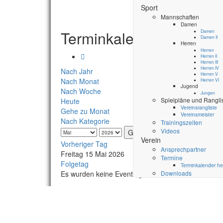
Sport
Mannschaften
Damen
Terminkalender
Damen
Damen II
Herren
Herren
Herren II
Herren III
Herren IV
Nach Jahr
Herren V
Nach Monat
Herren VI
Jugend
Nach Woche
Jungen
Spielpläne und Rangli
Heute
Vereinsrangliste
Gehe zu Monat
Vereinsmeister
Nach Kategorie
Trainingszeiten
Videos
Gehe zu Monat
Verein
Vorheriger Tag
Ansprechpartner
Freitag 15 Mai 2026
Termine
Folgetag
Terminkalender he
Es wurden keine Events gefunden
Downloads