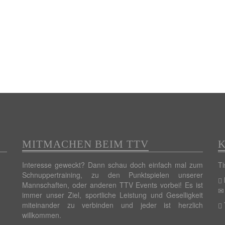
MITMACHEN BEIM TTV
Interesse geweckt? Dann schau doch einfach mal zum
Ti
Schnuppertraining, zu den Punktspielen unserer
Mannschaften, oder anderen TTV Events vorbei! Es ist
immer unser Ziel, sportliche Leistung und Geselligkeit
miteinander zu verbinden und jeder ist herzlich
willkommen.