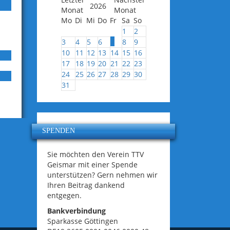
2026
Mo
Di
Mi
Do
Fr
Sa
So
1
2
7
3
4
5
6
8
9
10
11
12
13
14
15
16
17
18
19
20
21
22
23
24
25
26
27
28
29
30
31
SPENDEN
Sie möchten den Verein TTV
Geismar mit einer Spende
unterstützen? Gern nehmen wir
Ihren Beitrag dankend
entgegen.
Bankverbindung
Sparkasse Göttingen