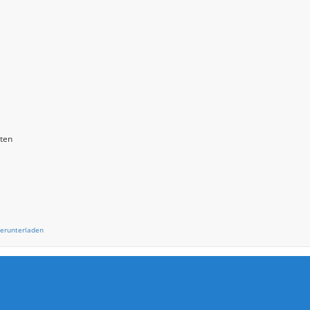
Termine Tag
sten
erunterladen