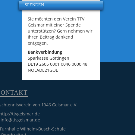
SPENDEN
Sie möchten den Verein TTV
Geismar mit einer Spende
unterstützen? Gern nehmen wir
Ihren Beitrag dankend
entgegen.
Bankverbindung
Sparkasse Göttingen
DE19 2605 0001 0046 0000 48
NOLADE21GOE
KONTAKT
schtennisverein von 1946 Geismar e.V.
http://ttvgeismar.de
info@ttvgeismar.de
Turnhalle Wilhelm-Busch-Schule
Bornbreite 1