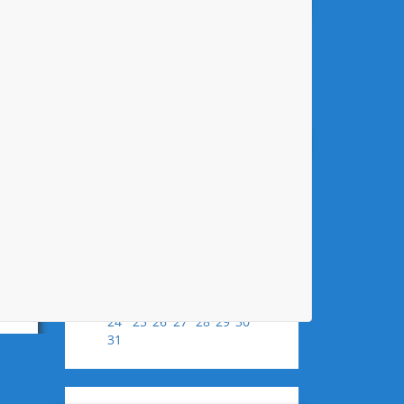
AKTUELLE SPIELBERICHTE
Keine Spielberichte vorhanden.
alle Spielberichte
KALENDER
August
2026
Mo
Di
Mi
Do
Fr
Sa
So
1
2
3
4
5
6
7
8
9
10
11
12
13
14
15
16
17
18
19
20
21
22
23
24
25
26
27
28
29
30
31