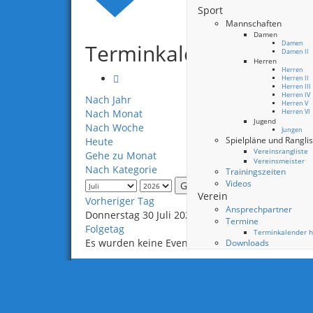
Sport
Mannschaften
Damen
Terminkalender
Damen
Damen II
Herren
Herren
Herren II
Herren III
Herren IV
Nach Jahr
Herren V
Nach Monat
Herren VI
Jugend
Nach Woche
Jungen
Spielpläne und Rangli
Heute
Vereinsrangliste
Gehe zu Monat
Vereinsmeister
Nach Kategorie
Trainingszeiten
Videos
Gehe zu Monat
Verein
Vorheriger Tag
Ansprechpartner
Donnerstag 30 Juli 2026
Termine
Folgetag
Terminkalender h
Es wurden keine Events gefunden
Downloads