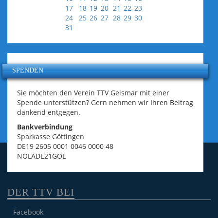
17
18
19
20
21
22
23
24
25
26
27
28
29
30
31
SPENDEN
Sie möchten den Verein TTV Geismar mit einer
Spende unterstützen? Gern nehmen wir Ihren Beitrag
dankend entgegen.
Bankverbindung
Sparkasse Göttingen
DE19 2605 0001 0046 0000 48
NOLADE21GOE
DER TTV BEI
Facebook