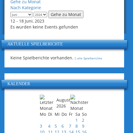
Gehe zu Monat
Nach Kategorie
Gehe zu Monat
12 - 18 Juni, 2023
Es wurden keine Events gefunden
AKTUELLE SPIELBERICHTE
Keine Spielberichte vorhanden.
alle Spielberichte
KALENDER
August
2026
Mo
Di
Mi
Do
Fr
Sa
So
1
2
3
4
5
6
7
8
9
10
11
12
13
14
15
16