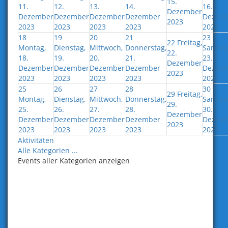
15.
11.
12.
13.
14.
16.
Dezember
Dezember
Dezember
Dezember
Dezember
Dezem
2023
2023
2023
2023
2023
2023
18
19
20
21
23
22
Freitag,
Montag,
Dienstag,
Mittwoch,
Donnerstag,
Samsta
22.
18.
19.
20.
21.
23.
Dezember
Dezember
Dezember
Dezember
Dezember
Dezem
2023
2023
2023
2023
2023
2023
25
26
27
28
30
29
Freitag,
Montag,
Dienstag,
Mittwoch,
Donnerstag,
Samsta
29.
25.
26.
27.
28.
30.
Dezember
Dezember
Dezember
Dezember
Dezember
Dezem
2023
2023
2023
2023
2023
2023
Aktivitäten
Alle Kategorien ...
Events aller Kategorien anzeigen