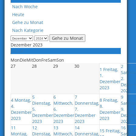
Nach Woche
Heute
Gehe zu Monat
Nach Kategorie
Gehe zu Monat
Dezember 2023
Januar
Mon
Die
Mit
Don
Fre
Sam
Son
27
28
29
30
2
1
Freitag,
Samsta
1.
2.
Dezember
Dezem
2023
2023
5
6
7
9
4
Montag,
8
Freitag,
Dienstag,
Mittwoch,
Donnerstag,
Samsta
4.
8.
5.
6.
7.
9.
Dezember
Dezember
Dezember
Dezember
Dezember
Dezem
2023
2023
2023
2023
2023
2023
11
12
13
14
16
15
Freitag,
Montag,
Dienstag,
Mittwoch,
Donnerstag,
Samsta