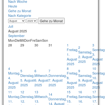
Nach Woche
Heute
Gehe zu Monat
Nach Kategorie
Gehe zu Monat
Juli
August 2025
September
Mon
Die
Mit
Don
Fre
Sam
Son
28
29
30
31
1
3
2
Freitag,
Sonntag
Samstag,
1.
3.
2. August
August
August
2025
2025
2025
4
8
10
5
6
7
9
Montag,
Freitag,
Sonntag
Dienstag,
Mittwoch,
Donnerstag,
Samstag,
4.
8.
10.
5. August
6. August
7. August
9. August
August
August
August
2025
2025
2025
2025
2025
2025
2025
11
12
13
15
16
17
14
Montag,
Dienstag,
Mittwoch,
Freitag,
Samstag,
Sonntag
Donnerstag,
11.
12.
13.
15.
16.
17.
14. August