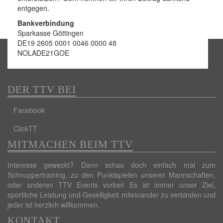
entgegen.
Bankverbindung
Sparkasse Göttingen
DE19 2605 0001 0046 0000 48
NOLADE21GOE
DER TTV BEI
Facebook
ClickTT
MITMACHEN BEIM TTV
Interesse geweckt? Dann schau doch einfach mal zum
Schnuppertraining, zu den Punktspielen unserer Mannschaften,
oder anderen TTV Events vorbei! Es ist immer unser Ziel,
sportliche Leistung und Geselligkeit miteinander zu verbinden und
jeder ist herzlich willkommen.
KONTAKT