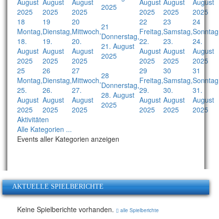
August
August
August
August
August
August
2025
2025
2025
2025
2025
2025
2025
18
19
20
22
23
24
21
Montag,
Dienstag,
Mittwoch,
Freitag,
Samstag,
Sonntag
Donnerstag,
18.
19.
20.
22.
23.
24.
21. August
August
August
August
August
August
August
2025
2025
2025
2025
2025
2025
2025
25
26
27
29
30
31
28
Montag,
Dienstag,
Mittwoch,
Freitag,
Samstag,
Sonntag
Donnerstag,
25.
26.
27.
29.
30.
31.
28. August
August
August
August
August
August
August
2025
2025
2025
2025
2025
2025
2025
Aktivitäten
Alle Kategorien ...
Events aller Kategorien anzeigen
AKTUELLE SPIELBERICHTE
Keine Spielberichte vorhanden.
alle Spielberichte