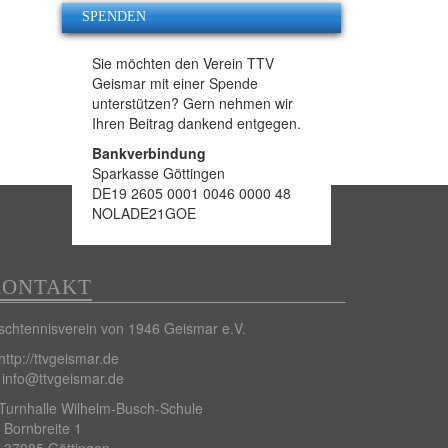
SPENDEN
Sie möchten den Verein TTV
Geismar mit einer Spende
unterstützen? Gern nehmen wir
Ihren Beitrag dankend entgegen.
Bankverbindung
Sparkasse Göttingen
DE19 2605 0001 0046 0000 48
NOLADE21GOE
KONTAKT
schtennisverein von 1946 Geismar e.V.
http://ttvgeismar.de
info@ttvgeismar.de
Turnhalle Wilhelm-Busch-Schule
Bornbreite 1