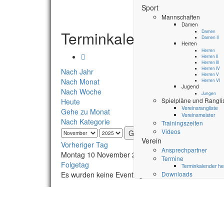
Sport
Mannschaften
Damen
Terminkalender
Damen
Damen II
Herren
Herren
Herren II
Herren III
Herren IV
Nach Jahr
Herren V
Nach Monat
Herren VI
Jugend
Nach Woche
Jungen
Spielpläne und Rangli
Heute
Vereinsrangliste
Gehe zu Monat
Vereinsmeister
Nach Kategorie
Trainingszeiten
Videos
Gehe zu Monat
Verein
Vorheriger Tag
Ansprechpartner
Montag 10 November 2025
Termine
Folgetag
Terminkalender he
Es wurden keine Events gefunden
Downloads