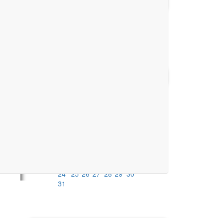
AKTUELLE SPIELBERICHTE
Keine Spielberichte vorhanden.
alle Spielberichte
KALENDER
August
2026
Mo
Di
Mi
Do
Fr
Sa
So
1
2
3
4
5
6
7
8
9
10
11
12
13
14
15
16
17
18
19
20
21
22
23
24
25
26
27
28
29
30
31