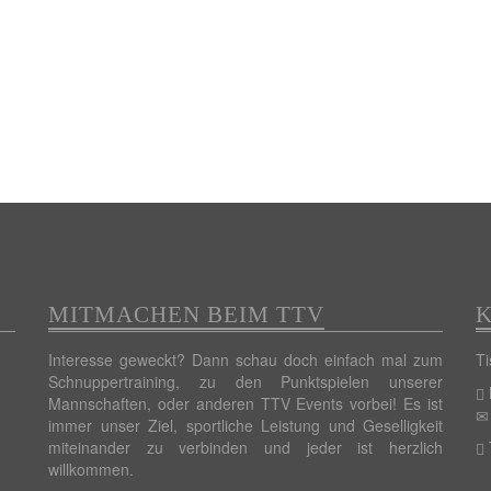
MITMACHEN BEIM TTV
Interesse geweckt? Dann schau doch einfach mal zum
Ti
Schnuppertraining, zu den Punktspielen unserer
Mannschaften, oder anderen TTV Events vorbei! Es ist
immer unser Ziel, sportliche Leistung und Geselligkeit
miteinander zu verbinden und jeder ist herzlich
willkommen.